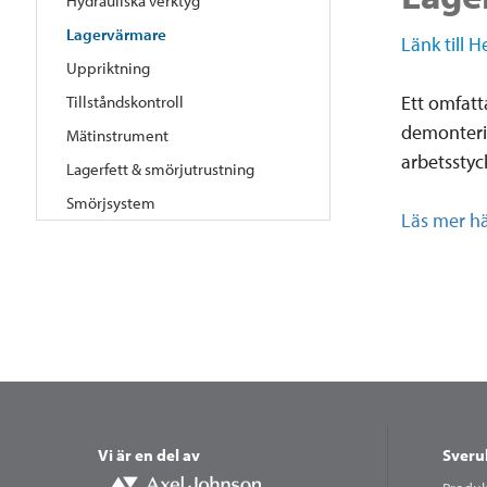
Hydrauliska verktyg
Lagervärmare
Länk till H
Uppriktning
Ett omfat
Tillståndskontroll
demonteri
Mätinstrument
arbetsstyc
Lagerfett & smörjutrustning
Smörjsystem
Läs mer h
Vi är en del av
Sverul