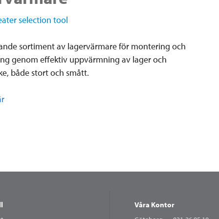
eater selection tool
tande sortiment av lagervärmare för montering och
ng genom effektiv uppvärmning av lager och
ke, både stort och smått.
är
l
Våra Kontor