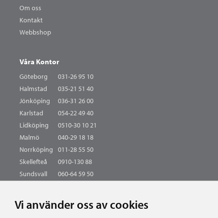
Om oss
Kontakt
Webbshop
Våra Kontor
Göteborg
031-26 95 10
Halmstad
035-21 51 40
Jönköping
036-31 26 00
Karlstad
054-22 49 40
Lidköping
0510-30 10 21
Malmö
040-29 18 18
Norrköping
011-28 55 50
Skellefteå
0910-130 88
Sundsvall
060-64 59 50
Södertälje
08-55 440 440
Växjö
0470-74 55 20
Vi använder oss av cookies