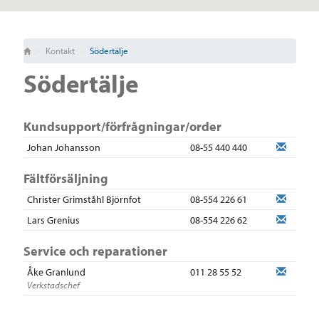
Kontakt
Södertälje
Södertälje
Kundsupport/förfrågningar/order
Johan Johansson
08-55 440 440
Fältförsäljning
Christer Grimståhl Björnfot
08-554 226 61
Lars Grenius
08-554 226 62
Service och reparationer
Åke Granlund
011 28 55 52
Verkstadschef